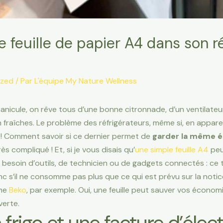
 feuille de papier A4 dans son r
ized
/ Par
L'équipe My Nature Wellness
 canicule, on rêve tous d’une bonne citronnade, d’un ventilateu
raîches. Le problème des réfrigérateurs, même si, en apparence
fait ! Comment savoir si ce dernier permet de
garder la même é
ès compliqué ! Et, si je vous disais qu’
une simple feuille A4
peu
 besoin d’outils, de technicien ou de gadgets connectés : ce t
nc s’il ne consomme pas plus que ce qui est prévu sur la notice
me
Beko
, par exemple. Oui, une feuille peut sauver vos économie
verte.