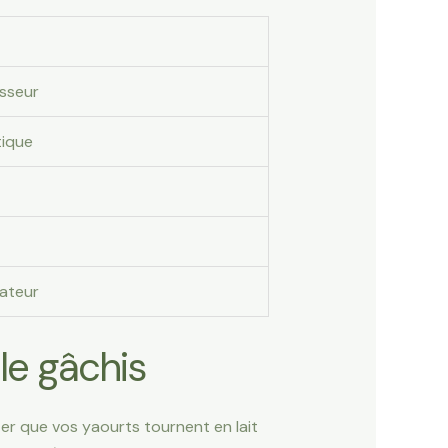
esseur
tique
rateur
le gâchis
ter que vos yaourts tournent en lait