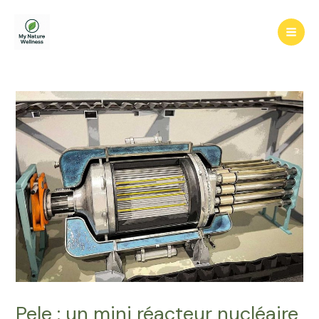
Aller
au
Mai
contenu
Men
Pele : un mini réacteur nucléaire