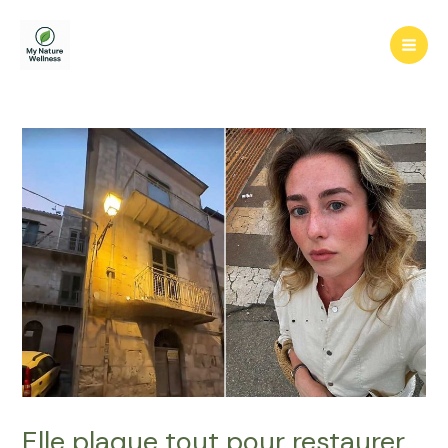
Aller
au
Mai
contenu
Men
Elle plaque tout pour restaurer