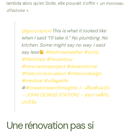
lambda alors qu’en Sicile, elle pouvait s’offrir «
un morceau
d’histoire »
.
@gucci.spice
This is what it looked like
when I said “I’ll take it.” No plumbing. No
kitchen. Some might say no way. I said
say less
#beforeandafter
#sicily
#lifeinitaly
#housetour
#renovationproject
#dreamhome
#historicrenovation
#interiordesign
#medival
#villagelife
#
#creatorsearchinsights
♬ เสียงต้นฉบับ
– JOHN (SONGS STATION) – สุขภาพดีกับ
เภเบิร์ด
Une rénovation pas si