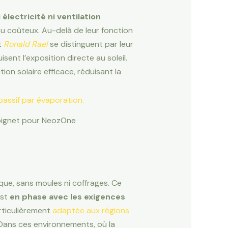
électricité ni ventilation
é ou coûteux. Au-delà de leur fonction
t
Ronald Rael
se distinguent par leur
ent l’exposition directe au soleil.
ion solaire efficace, réduisant la
Moignet pour NeozOne
ue, sans moules ni coffrages. Ce
est
en phase avec les exigences
rticulièrement
adaptée aux régions
 Dans ces environnements, où la