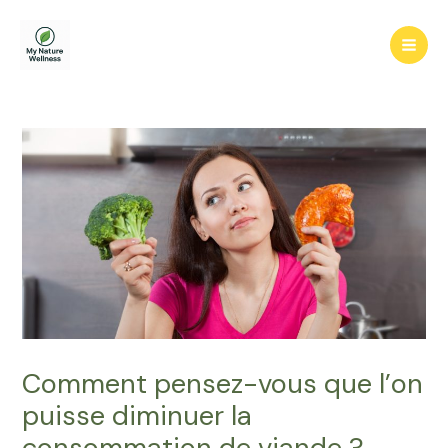
Aller
au
Mai
contenu
Men
Comment pensez-vous que l’on
puisse diminuer la
consommation de viande ?